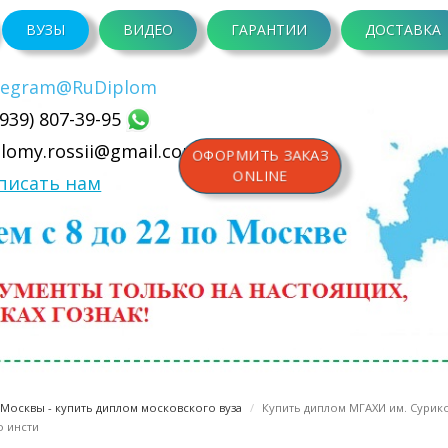
ВУЗЫ
ВИДЕО
ГАРАНТИИ
ДОСТАВКА
legram
@RuDiplom
(939) 807-39-95
plomy.rossii@gmail.com
ОФОРМИТЬ ЗАКАЗ
ONLINE
писать нам
Москвы - купить диплом московского вуза
Купить диплом МГАХИ им. Сурик
о инсти