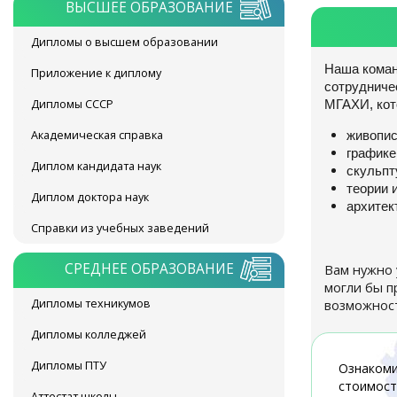
ВЫСШЕЕ ОБРАЗОВАНИЕ
Дипломы о высшем образовании
Наша коман
Приложение к диплому
сотрудниче
Дипломы СССР
МГАХИ, кот
Академическая справка
живопис
графике
Диплом кандидата наук
скульпт
теории 
Диплом доктора наук
архитек
Справки из учебных заведений
СРЕДНЕЕ ОБРАЗОВАНИЕ
Вам нужно 
могли бы п
Дипломы техникумов
возможност
Дипломы колледжей
Дипломы ПТУ
Ознакоми
стоимост
Аттестат школы