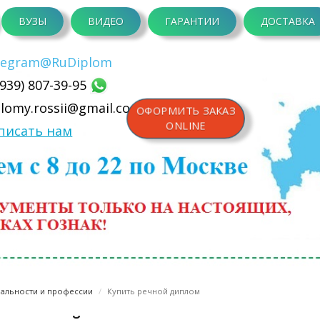
ВУЗЫ
ВИДЕО
ГАРАНТИИ
ДОСТАВКА
legram
@RuDiplom
(939) 807-39-95
plomy.rossii@gmail.com
ОФОРМИТЬ ЗАКАЗ
ONLINE
писать нам
альности и профессии
Купить речной диплом