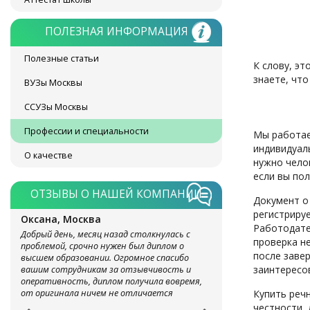
ПОЛЕЗНАЯ ИНФОРМАЦИЯ
Полезные статьи
К слову, эт
знаете, что
ВУЗы Москвы
ССУЗы Москвы
Профессии и специальности
Мы работае
индивидуал
О качестве
нужно челов
если вы пол
ОТЗЫВЫ О НАШЕЙ КОМПАНИИ
Документ о
регистриру
Оксана, Москва
Работодате
Добрый день, месяц назад столкнулась с
проверка н
проблемой, срочно нужен был диплом о
после заве
высшем образовании. Огромное спасибо
заинтересо
вашим сотрудникам за отзывчивость и
оперативность, диплом получила вовремя,
от оригинала ничем не отличается
Купить реч
честности,