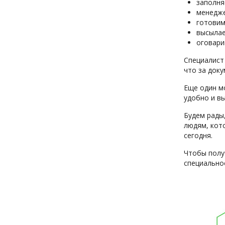
заполня
менедже
готовим
высылае
оговари
Специалист 
что за доку
Еще один м
удобно и вы
Будем рады
людям, кот
сегодня.
Чтобы полу
специально