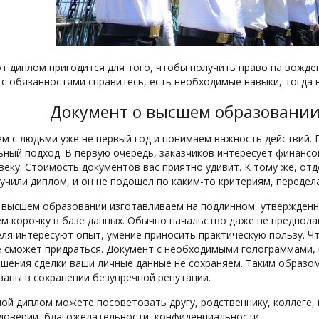
от диплом пригодится для того, чтобы получить право на вожден
 с обязанностями справитесь, есть необходимые навыки, тогда 
Документ о высшем образовании 
м с людьми уже не первый год и понимаем важность действий. 
ьный подход. В первую очередь, заказчиков интересует финансо
еку. Стоимость документов вас приятно удивит. К тому же, отд
учили диплом, и он не подошел по каким-то критериям, передел
 высшем образовании изготавливаем на подлинном, утвержден
ем корочку в базе данных. Обычно начальство даже не предпола
ля интересуют опыт, умение приносить практическую пользу. Чт
е сможет придраться. Документ с необходимыми голограммами, 
ршения сделки ваши личные данные не сохраняем. Таким образом
ваны в сохранении безупречной репутации.
ной диплом можете посоветовать другу, родственнику, коллеге,
 доверии, благожелательности, конфиденциальности.