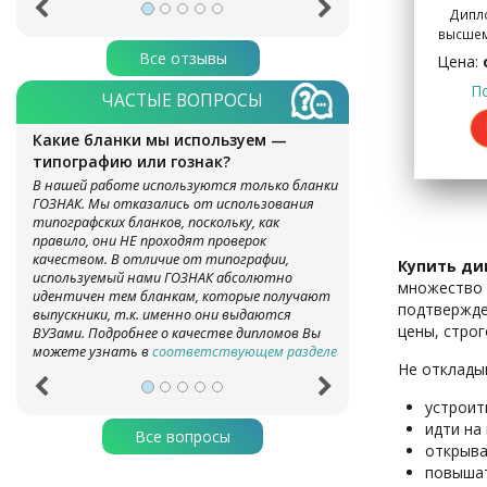
Дипло
высше
Все отзывы
Цена:
П
ЧАСТЫЕ ВОПРОСЫ
Какие бланки мы используем —
типографию или гознак?
В нашей работе используются только бланки
ГОЗНАК. Мы отказались от использования
типографских бланков, поскольку, как
правило, они НЕ проходят проверок
качеством. В отличие от типографии,
Купить ди
используемый нами ГОЗНАК абсолютно
множество к
идентичен тем бланкам, которые получают
подтвержде
выпускники, т.к. именно они выдаются
цены, стро
ВУЗами. Подробнее о качестве дипломов Вы
можете узнать в
соответствующем разделе
Не отклады
устроит
идти на
Все вопросы
открыва
повышат