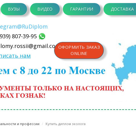
ВУЗЫ
ВИДЕО
ГАРАНТИИ
ДОСТАВКА
legram
@RuDiplom
(939) 807-39-95
plomy.rossii@gmail.com
ОФОРМИТЬ ЗАКАЗ
ONLINE
писать нам
альности и профессии
Купить диплом эколога