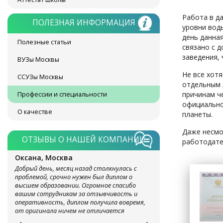
Работа в д
ПОЛЕЗНАЯ ИНФОРМАЦИЯ
уровни воды
день данная
Полезные статьи
связано с 
заведения,
ВУЗы Москвы
Не все хотя
ССУЗы Москвы
отдельным 
причинам ч
Профессии и специальности
официальног
О качестве
планеты.
Даже несмот
ОТЗЫВЫ О НАШЕЙ КОМПАНИИ
работодате
Оксана, Москва
Добрый день, месяц назад столкнулась с
проблемой, срочно нужен был диплом о
высшем образовании. Огромное спасибо
вашим сотрудникам за отзывчивость и
оперативность, диплом получила вовремя,
от оригинала ничем не отличается