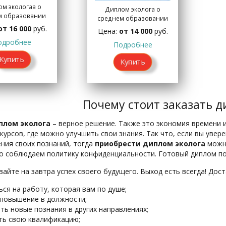
м экологаа о
Диплом эколога о
м образовании
среднем образовании
от 16 000
руб.
Цена:
от 14 000
руб.
одробнее
Подробнее
Купить
Купить
Почему стоит заказать д
плом эколога
– верное решение. Также это экономия времени и
урсов, где можно улучшить свои знания. Так что, если вы увер
ния своих познаний, тогда
приобрести диплом эколога
можно
го соблюдаем политику конфиденциальности. Готовый диплом по
вайте на завтра успех своего будущего. Выход есть всегда! До
ься на работу, которая вам по душе;
 повышение в должности;
ть новые познания в других направлениях;
ь свою квалификацию;