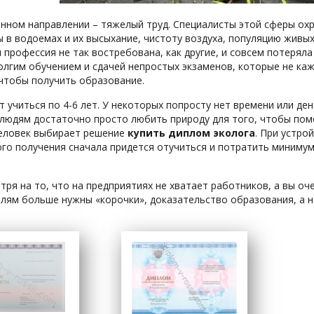
анном направлении – тяжелый труд. Специалисты этой сферы охр
 в водоемах и их высыхание, чистоту воздуха, популяцию живых 
 профессия не так востребована, как другие, и совсем потерял
долгим обучением и сдачей непростых экзаменов, которые не ка
 чтобы получить образование.
т учиться по 4-6 лет. У некоторых попросту нет времени или ден
людям достаточно просто любить природу для того, чтобы помо
еловек выбирает решение
купить диплом эколога
. При устро
о получения сначала придется отучиться и потратить минимум 3
ря на то, что на предприятиях не хватает работников, а вы оче
лям больше нужны «корочки», доказательство образования, а н