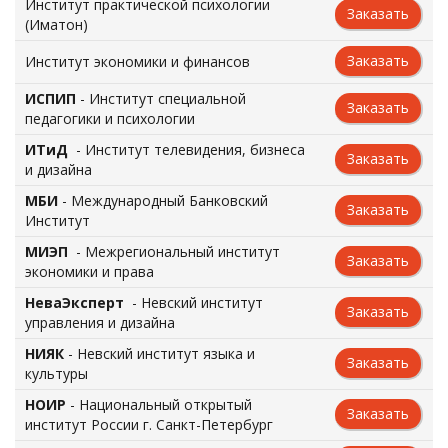
Институт практической психологии
Заказать
(Иматон)
Заказать
Институт экономики и финансов
ИСПИП
- Институт специальной
Заказать
педагогики и психологии
ИТиД
- Институт телевидения, бизнеса
Заказать
и дизайна
МБИ
- Международный Банковский
Заказать
Институт
МИЭП
- Межрегиональный институт
Заказать
экономики и права
НеваЭксперт
- Невский институт
Заказать
управления и дизайна
НИЯК
- Невский институт языка и
Заказать
культуры
НОИР
- Национальный открытый
Заказать
институт России г. Санкт-Петербург